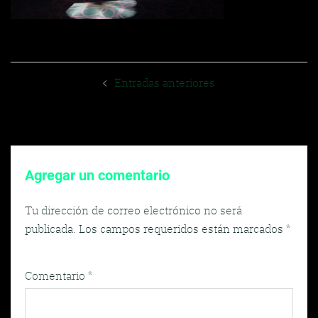
Navegador
Entradas anteriores
de
entradas
Agregar un comentario
Tu dirección de correo electrónico no será
publicada.
Los campos requeridos están marcados
*
Comentario
*