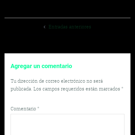
Navegador
Entradas anteriores
de
entradas
Agregar un comentario
Tu dirección de correo electrónico no será
publicada.
Los campos requeridos están marcados
*
Comentario
*