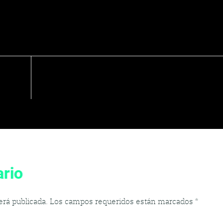
rio
erá publicada.
Los campos requeridos están marcados
*