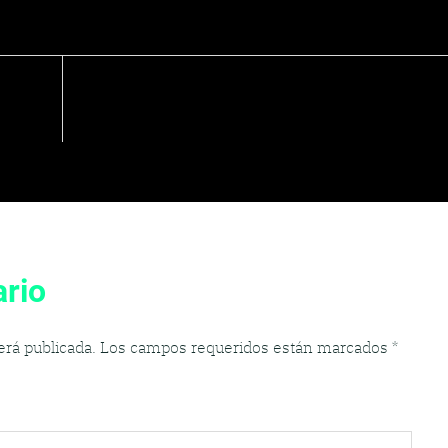
rio
erá publicada.
Los campos requeridos están marcados
*