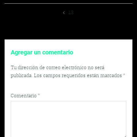
Navegador
13
de
entradas
Agregar un comentario
Tu dirección de correo electrónico no será
publicada.
Los campos requeridos están marcados
*
Comentario
*