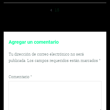
Navegador
15
de
entradas
Agregar un comentario
Tu dirección de correo electrónico no será
publicada.
Los campos requeridos están marcados
*
Comentario
*