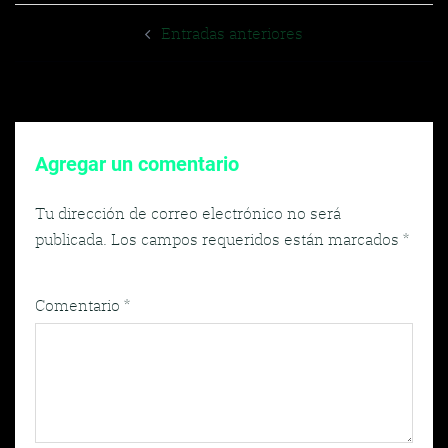
Navegador
Entradas anteriores
de
entradas
Agregar un comentario
Tu dirección de correo electrónico no será
publicada.
Los campos requeridos están marcados
*
Comentario
*