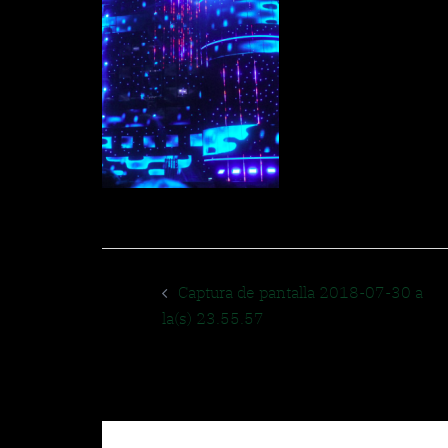
Navegador
Captura de pantalla 2018-07-30 a
de
la(s) 23.55.57
entradas