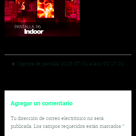
Navegador
Captura de pantalla 2018-07-31 a la(s) 00.17.02
de
entradas
Agregar un comentario
Tu dirección de correo electrónico no será
publicada.
Los campos requeridos están marcados
*