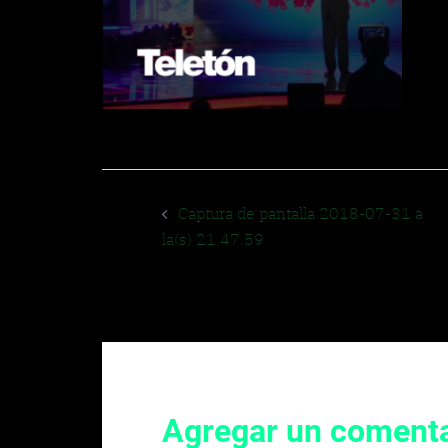
Navegador
Captura de pantalla 2018-07-31 a
de
la(s) 21.47.59
entradas
Agregar un comenta