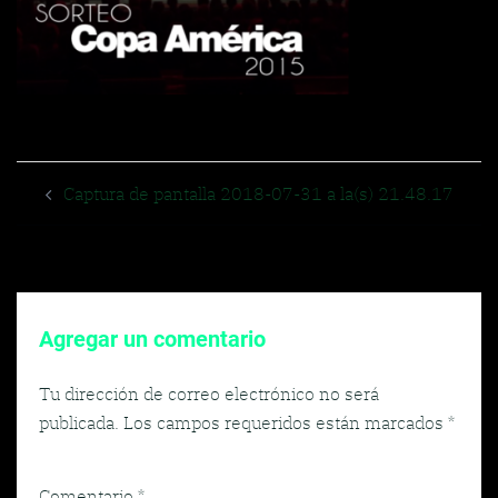
Navegador
Captura de pantalla 2018-07-31 a la(s) 21.48.17
de
entradas
Agregar un comentario
Tu dirección de correo electrónico no será
publicada.
Los campos requeridos están marcados
*
Comentario
*