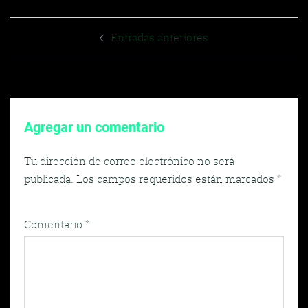
Navegador
Entradas anteriores
de
entradas
Agregar un comentario
Tu dirección de correo electrónico no será
publicada.
Los campos requeridos están marcados
*
Comentario
*