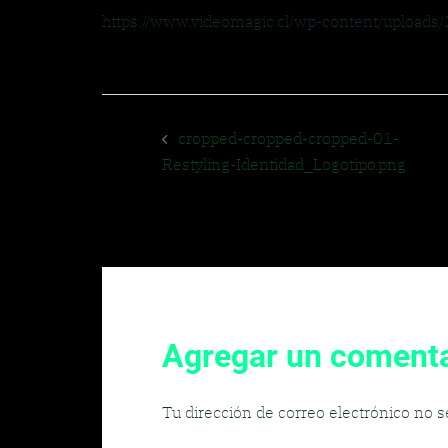
https://www.videomagic.cl/wp-content/uploads
Navegador
cropped-cropped-cropped-01-
de
Restyling-Identidad_Logotipo.png
entradas
Agregar un comenta
Tu dirección de correo electrónico no s