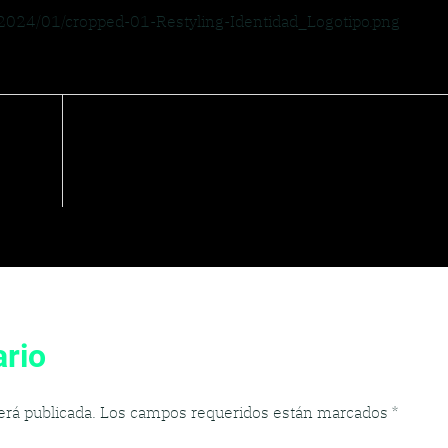
/2024/01/cropped-01-Restyling-Identidad_Logotipo.png
rio
erá publicada.
Los campos requeridos están marcados
*