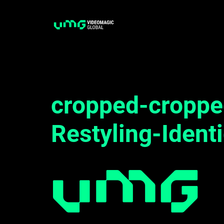
Saltar
al
contenido
cropped-croppe
Restyling-Ident