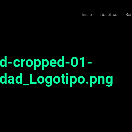
Inicio
Nosotros
Ser
d-cropped-01-
idad_Logotipo.png