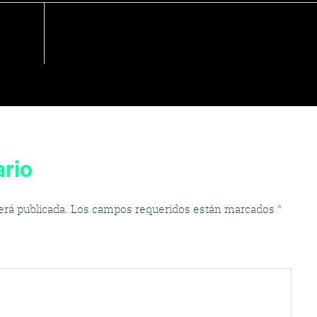
rio
erá publicada.
Los campos requeridos están marcados
*