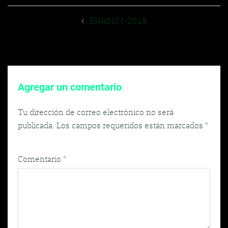
Navegador
ENASUM-2018
de
entradas
Agregar un comentario
Tu dirección de correo electrónico no será
publicada.
Los campos requeridos están marcados
*
Comentario
*