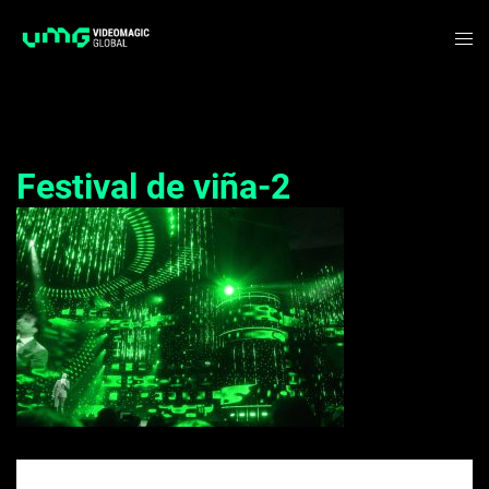
Saltar
Alte
al
me
contenido
Festival de viña-2