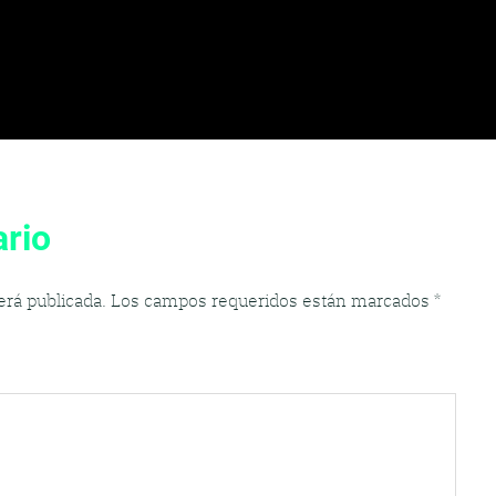
rio
erá publicada.
Los campos requeridos están marcados
*