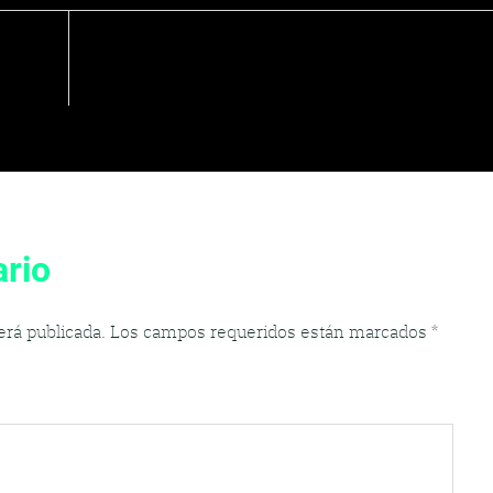
rio
erá publicada.
Los campos requeridos están marcados
*