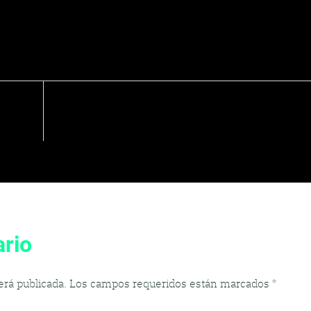
rio
erá publicada.
Los campos requeridos están marcados
*