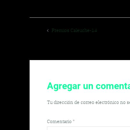
Navegador
Premios Caleuche-14
de
entradas
Agregar un comenta
Tu dirección de correo electrónico no s
Comentario
*