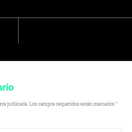
rio
erá publicada.
Los campos requeridos están marcados
*