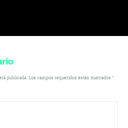
rio
erá publicada.
Los campos requeridos están marcados
*