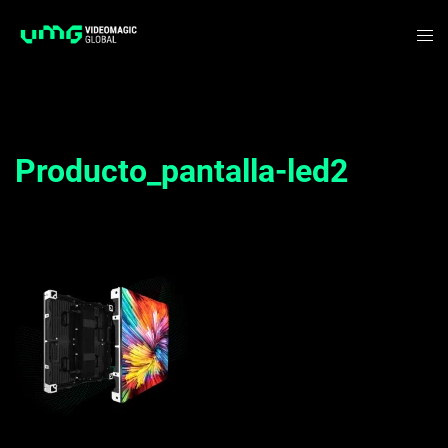
Saltar
Alte
al
me
contenido
Producto_pantalla-led2