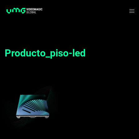
Saltar
Alte
al
me
contenido
Producto_piso-led