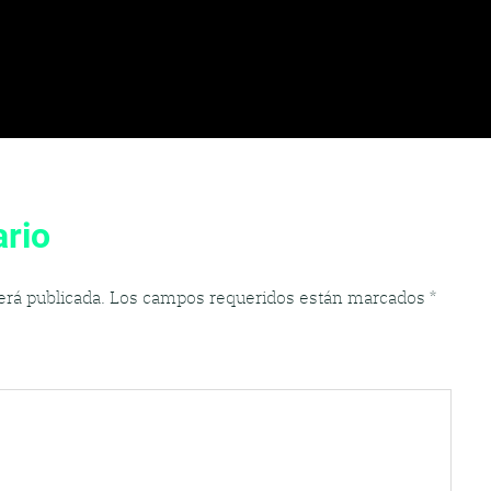
rio
erá publicada.
Los campos requeridos están marcados
*