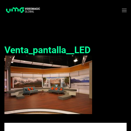
Saltar
Alte
al
me
contenido
Venta_pantalla__LED