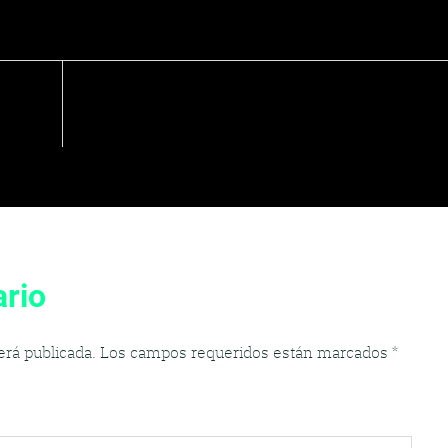
rio
erá publicada.
Los campos requeridos están marcados
*