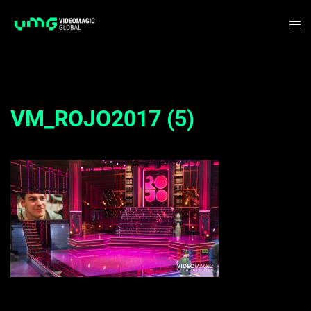
Saltar
Alte
al
me
contenido
VM_ROJO2017 (5)