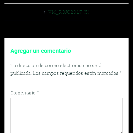
Navegador
VM_ROJO2017 (5)
de
entradas
Agregar un comentario
Tu dirección de correo electrónico no será
publicada.
Los campos requeridos están marcados
*
Comentario
*