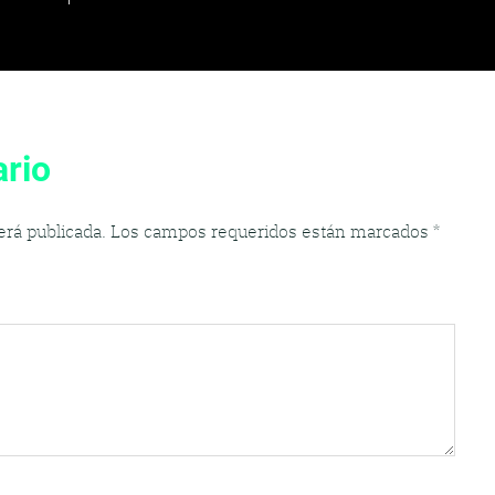
rio
erá publicada.
Los campos requeridos están marcados
*